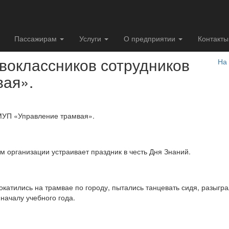
Пассажирам
Услуги
О предприятии
Контакты
воклассников сотрудников
На
ая».
 МУП «Управление трамвая».
 организации устраивает праздник в честь Дня Знаний.
окатились на трамвае по городу, пытались танцевать сидя, разыгр
 началу учебного года.